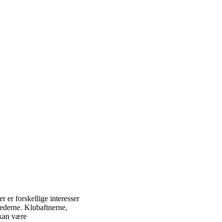
r er forskellige interesser
llederne. Klubaftnerne,
 kan være