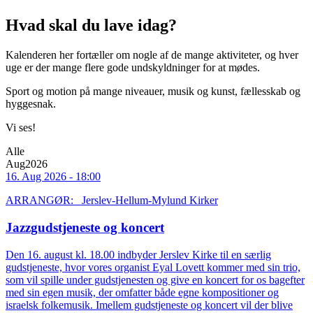
Hvad skal du lave idag?
Kalenderen her fortæller om nogle af de mange aktiviteter, og hver
uge er der mange flere gode undskyldninger for at mødes.
Sport og motion på mange niveauer, musik og kunst, fællesskab og
hyggesnak.
Vi ses!
Alle
Aug2026
16. Aug 2026 - 18:00
ARRANGØR: Jerslev-Hellum-Mylund Kirker
Jazzgudstjeneste og koncert
Den 16. august kl. 18.00 indbyder Jerslev Kirke til en særlig
gudstjeneste, hvor vores organist Eyal Lovett kommer med sin trio,
som vil spille under gudstjenesten og give en koncert for os bagefter
med sin egen musik, der omfatter både egne kompositioner og
israelsk folkemusik. Imellem gudstjeneste og koncert vil der blive