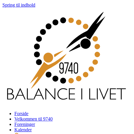
Spring til indhold
Forside
Velkommen til 9740
Foreninger
Kalender