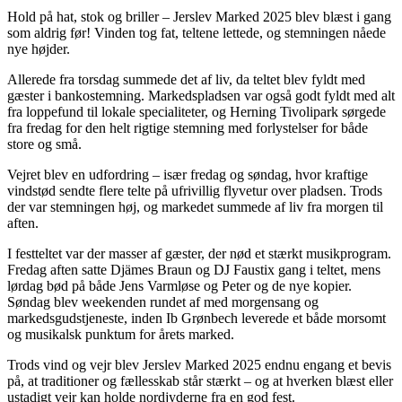
Hold på hat, stok og briller – Jerslev Marked 2025 blev blæst i gang
som aldrig før! Vinden tog fat, teltene lettede, og stemningen nåede
nye højder.
Allerede fra torsdag summede det af liv, da teltet blev fyldt med
gæster i bankostemning. Markedspladsen var også godt fyldt med alt
fra loppefund til lokale specialiteter, og Herning Tivolipark sørgede
fra fredag for den helt rigtige stemning med forlystelser for både
store og små.
Vejret blev en udfordring – især fredag og søndag, hvor kraftige
vindstød sendte flere telte på ufrivillig flyvetur over pladsen. Trods
der var stemningen høj, og markedet summede af liv fra morgen til
aften.
I festteltet var der masser af gæster, der nød et stærkt musikprogram.
Fredag aften satte Djämes Braun og DJ Faustix gang i teltet, mens
lørdag bød på både Jens Varmløse og Peter og de nye kopier
.
Søndag blev weekenden rundet af med morgensang og
markedsgudstjeneste, inden Ib Grønbech leverede et både morsomt
og musikalsk punktum for årets marked
.
Trods vind og vejr blev Jerslev Marked 2025 endnu engang et bevis
på, at traditioner og fællesskab står stærkt – og at hverken blæst eller
ustadigt vejr kan holde nordjyderne fra en god fest.